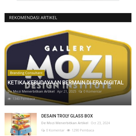
REKOMENDASI ARTIKEL
Branding Consultant
KETIKA KEBUDAYAAN BERMAIN DI ERA DIGITAL
De Mozi Menerbitkan Artikel
Apr 21, 2025
0 Komentar
1340 Pembaca
DESAIN TROLY GLASS BOX
De Mozi Menerbitkan Artikel
Oct 23, 2024
0 Komentar
1290 Pembaca