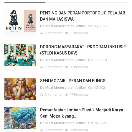
PENTING DAN PERAN PORTOFOLIO PELAJAR
DAN MAHASISWA
De Mozi Menerbitkan Artikel
Sep 14, 2025
0 Komentar
65 Pembaca
DORONG MASYARAKAT : PROGRAM INKLUSIF
(STUDI KASUS DKV)
De Mozi Menerbitkan Artikel
Feb 25, 2024
0 Komentar
50 Pembaca
SENI MOZAIK : PERAN DAN FUNGSI
De Mozi Menerbitkan Artikel
Oct 13, 2024
0 Komentar
47 Pembaca
Pemanfaatan Limbah Plastik Menjadi Karya
Seni Mozaik yang...
De Mozi Menerbitkan Artikel
Oct 14, 2024
0 Komentar
38 Pembaca