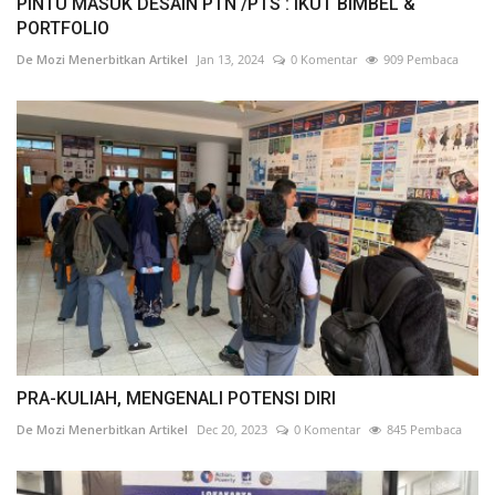
PINTU MASUK DESAIN PTN /PTS : IKUT BIMBEL &
PORTFOLIO
De Mozi Menerbitkan Artikel
Jan 13, 2024
0 Komentar
909 Pembaca
PRA-KULIAH, MENGENALI POTENSI DIRI
De Mozi Menerbitkan Artikel
Dec 20, 2023
0 Komentar
845 Pembaca