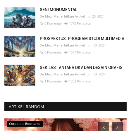
SENI MONUMENTAL
De Mozi Menerbitkan Artikel
Jul 25, 2024
0 Komentar
1775 Pembaca
PROSPEKTUS: PROGRAM STUDI MULTIMEDIA
De Mozi Menerbitkan Artikel
Jun 13, 2024
0 Komentar
1687 Pembaca
SEKILAS : ANTARA DKV DAN DESAIN GRAFIS
De Mozi Menerbitkan Artikel
Jun 13, 2024
1 Komentar
1852 Pembaca
ARTIKEL RANDOM
Upgrade Skill