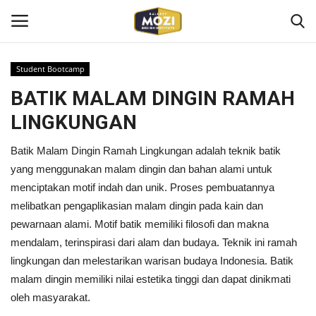
Student Bootcamp
Login
Register
BATIK MALAM DINGIN RAMAH
LINGKUNGAN
Home
Batik Malam Dingin Ramah Lingkungan adalah teknik batik
Mozi Design Institute
yang menggunakan malam dingin dan bahan alami untuk
menciptakan motif indah dan unik. Proses pembuatannya
Mozi For Corporate
melibatkan pengaplikasian malam dingin pada kain dan
pewarnaan alami. Motif batik memiliki filosofi dan makna
Bootcamp
mendalam, terinspirasi dari alam dan budaya. Teknik ini ramah
lingkungan dan melestarikan warisan budaya Indonesia. Batik
Gallery Shop
malam dingin memiliki nilai estetika tinggi dan dapat dinikmati
oleh masyarakat.
Kontak