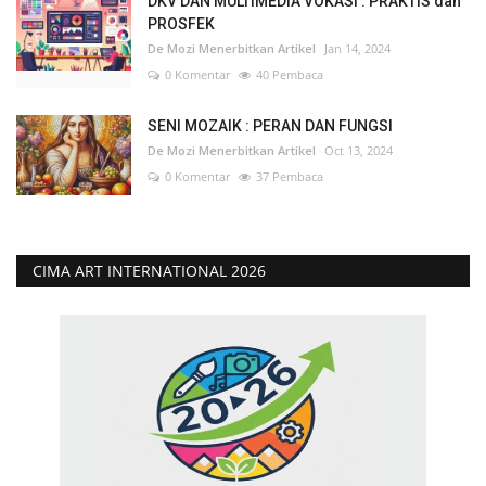
DKV DAN MULTIMEDIA VOKASI : PRAKTIS dan
PROSFEK
De Mozi Menerbitkan Artikel
Jan 14, 2024
0 Komentar
40 Pembaca
SENI MOZAIK : PERAN DAN FUNGSI
De Mozi Menerbitkan Artikel
Oct 13, 2024
0 Komentar
37 Pembaca
CIMA ART INTERNATIONAL 2026