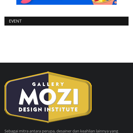
EVENT
Sebagai mitra antara perupa, desainer dan keahlian lainnya yang