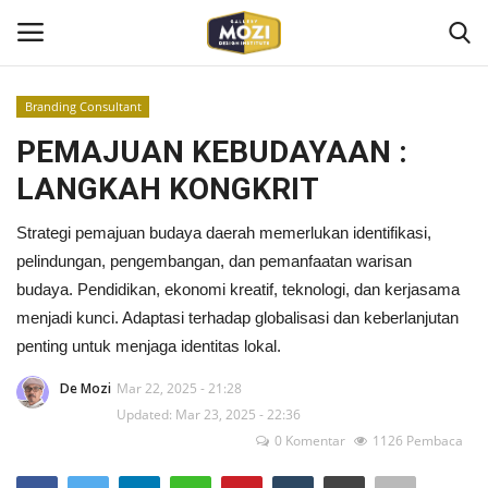
Branding Consultant
Login
Register
PEMAJUAN KEBUDAYAAN :
LANGKAH KONGKRIT
Home
Strategi pemajuan budaya daerah memerlukan identifikasi,
Mozi Design Institute
pelindungan, pengembangan, dan pemanfaatan warisan
budaya. Pendidikan, ekonomi kreatif, teknologi, dan kerjasama
Mozi For Corporate
menjadi kunci. Adaptasi terhadap globalisasi dan keberlanjutan
penting untuk menjaga identitas lokal.
Bootcamp
De Mozi
Mar 22, 2025 - 21:28
Gallery Shop
Updated: Mar 23, 2025 - 22:36
0 Komentar
1126 Pembaca
Kontak