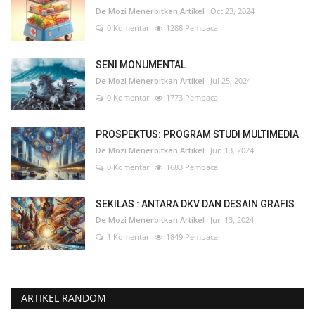
De Mozi Menerbitkan Artikel
Oct 23, 2024
0 Komentar
1288 Pembaca
SENI MONUMENTAL
De Mozi Menerbitkan Artikel
Jul 25, 2024
0 Komentar
1773 Pembaca
PROSPEKTUS: PROGRAM STUDI MULTIMEDIA
De Mozi Menerbitkan Artikel
Jun 13, 2024
0 Komentar
1683 Pembaca
SEKILAS : ANTARA DKV DAN DESAIN GRAFIS
De Mozi Menerbitkan Artikel
Jun 13, 2024
1 Komentar
1849 Pembaca
ARTIKEL RANDOM