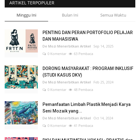
ARTIKEL TERPOPULER
Minggu Ini
Bulan Ini
Semua Waktu
PENTING DAN PERAN PORTOFOLIO PELAJAR
DAN MAHASISWA
De Mozi Menerbitkan Artikel
Sep 14, 2025
0 Komentar
63 Pembaca
DORONG MASYARAKAT : PROGRAM INKLUSIF
(STUDI KASUS DKV)
De Mozi Menerbitkan Artikel
Feb 25, 2024
0 Komentar
48 Pembaca
Pemanfaatan Limbah Plastik Menjadi Karya
Seni Mozaik yang...
De Mozi Menerbitkan Artikel
Oct 14, 2024
0 Komentar
41 Pembaca