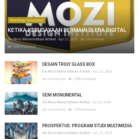
Branding Consultant
KETIKA KEBUDAYAAN BERMAIN DI ERA DIGITAL
De Mozi Menerbitkan Artikel
Apr 21, 2025
0 Komentar
1336 Pembaca
DESAIN TROLY GLASS BOX
De Mozi Menerbitkan Artikel
Oct 23, 2024
0 Komentar
1288 Pembaca
SENI MONUMENTAL
De Mozi Menerbitkan Artikel
Jul 25, 2024
0 Komentar
1770 Pembaca
PROSPEKTUS: PROGRAM STUDI MULTIMEDIA
De Mozi Menerbitkan Artikel
Jun 13, 2024