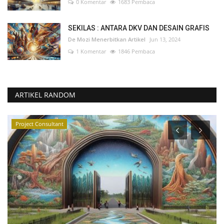
0 Komentar
1683 Pembaca
SEKILAS : ANTARA DKV DAN DESAIN GRAFIS
De Mozi Menerbitkan Artikel
Jun 13, 2024
1 Komentar
1846 Pembaca
ARTIKEL RANDOM
Project Consultant