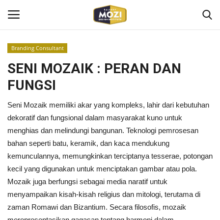
Branding Consultant
Login
Register
SENI MOZAIK : PERAN DAN
FUNGSI
Home
Seni Mozaik memiliki akar yang kompleks, lahir dari kebutuhan
Mozi Design Institute
dekoratif dan fungsional dalam masyarakat kuno untuk
menghias dan melindungi bangunan. Teknologi pemrosesan
Mozi For Corporate
bahan seperti batu, keramik, dan kaca mendukung
kemunculannya, memungkinkan terciptanya tesserae, potongan
Bootcamp
kecil yang digunakan untuk menciptakan gambar atau pola.
Mozaik juga berfungsi sebagai media naratif untuk
Gallery Shop
menyampaikan kisah-kisah religius dan mitologi, terutama di
zaman Romawi dan Bizantium. Secara filosofis, mozaik
Kontak
merepresentasikan gagasan tentang harmoni dalam