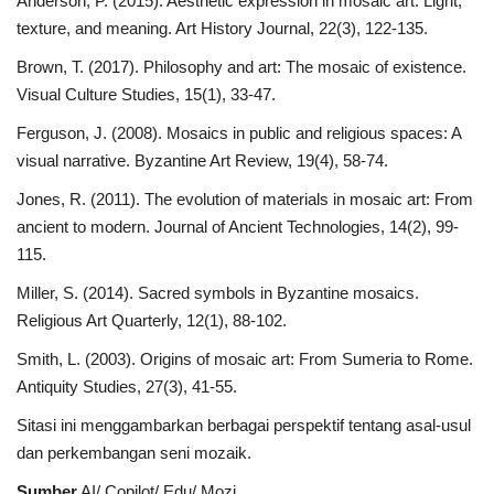
Anderson, P. (2015). Aesthetic expression in mosaic art: Light,
texture, and meaning. Art History Journal, 22(3), 122-135.
Brown, T. (2017). Philosophy and art: The mosaic of existence.
Visual Culture Studies, 15(1), 33-47.
Ferguson, J. (2008). Mosaics in public and religious spaces: A
visual narrative. Byzantine Art Review, 19(4), 58-74.
Jones, R. (2011). The evolution of materials in mosaic art: From
ancient to modern. Journal of Ancient Technologies, 14(2), 99-
115.
Miller, S. (2014). Sacred symbols in Byzantine mosaics.
Religious Art Quarterly, 12(1), 88-102.
Smith, L. (2003). Origins of mosaic art: From Sumeria to Rome.
Antiquity Studies, 27(3), 41-55.
Sitasi ini menggambarkan berbagai perspektif tentang asal-usul
dan perkembangan seni mozaik.
Sumber
AI/ Copilot/ Edu/ Mozi