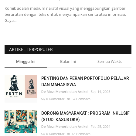
Komik adalah medium naratif visual yang menggabungkan gambar
berurutan dengan teks untuk menyampaikan cerita atau informasi.
Gaya...
ARTIKEL TERPOPULER
Minggu Ini
Bulan Ini
Semua Waktu
PENTING DAN PERAN PORTOFOLIO PELAJAR
DAN MAHASISWA
De Mozi Menerbitkan Artikel
Sep 14, 2025
0 Komentar
64 Pembaca
DORONG MASYARAKAT : PROGRAM INKLUSIF
(STUDI KASUS DKV)
De Mozi Menerbitkan Artikel
Feb 25, 2024
0 Komentar
48 Pembaca