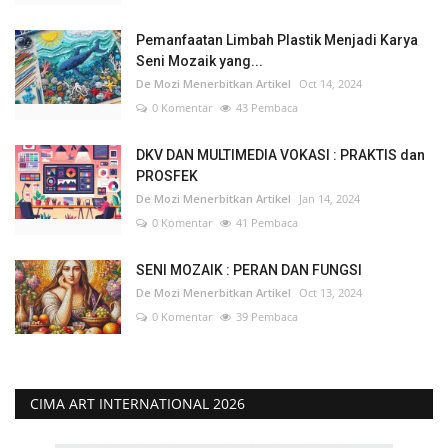
Pemanfaatan Limbah Plastik Menjadi Karya
Seni Mozaik yang...
De Mozi Menerbitkan Artikel
Oct 14, 2024
0 Komentar
43 Pembaca
DKV DAN MULTIMEDIA VOKASI : PRAKTIS dan
PROSFEK
De Mozi Menerbitkan Artikel
Jan 14, 2024
0 Komentar
41 Pembaca
SENI MOZAIK : PERAN DAN FUNGSI
De Mozi Menerbitkan Artikel
Oct 13, 2024
0 Komentar
39 Pembaca
CIMA ART INTERNATIONAL 2026