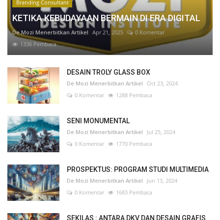
Branding Consultant
KETIKA KEBUDAYAAN BERMAIN DI ERA DIGITAL
De Mozi Menerbitkan Artikel
Apr 21, 2025
0 Komentar
1336 Pembaca
DESAIN TROLY GLASS BOX
De Mozi Menerbitkan Artikel
Oct 23, 2024
0 Komentar
1288 Pembaca
SENI MONUMENTAL
De Mozi Menerbitkan Artikel
Jul 25, 2024
0 Komentar
1770 Pembaca
PROSPEKTUS: PROGRAM STUDI MULTIMEDIA
De Mozi Menerbitkan Artikel
Jun 13, 2024
0 Komentar
1683 Pembaca
SEKILAS : ANTARA DKV DAN DESAIN GRAFIS