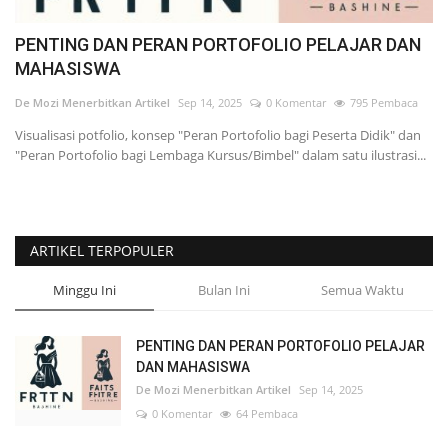
PENTING DAN PERAN PORTOFOLIO PELAJAR DAN
MAHASISWA
De Mozi Menerbitkan Artikel
Sep 14, 2025
0 Komentar
795 Pembaca
Visualisasi potfolio, konsep "Peran Portofolio bagi Peserta Didik" dan
"Peran Portofolio bagi Lembaga Kursus/Bimbel" dalam satu ilustrasi...
ARTIKEL TERPOPULER
Minggu Ini
Bulan Ini
Semua Waktu
PENTING DAN PERAN PORTOFOLIO PELAJAR
DAN MAHASISWA
De Mozi Menerbitkan Artikel
Sep 14, 2025
0 Komentar
64 Pembaca