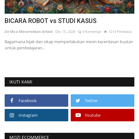
BICARA ROBOT vs STUDI KASUS
R
De Mozi Menerbitkan Artikel
Dec 15, 2024
0 Komentar
1214 Pembaca
De
Bagaimana bijak dan sikap memperlakukan mesin kecerdasan buatan
untuk pembelajaran...
V
IKUTI KAMI
Facebook
Twitter
Instagram
Youtube
MOZI ECOMMERCE