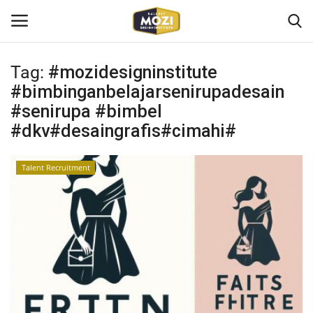
Tag:
#mozidesigninstitute
Login
Register
#bimbinganbelajarsenirupadesain
#senirupa #bimbel
Home
#dkv#desaingrafis#cimahi#
Mozi Design Institute
Talent Recruitment
Mozi For Corporate
Bootcamp
Gallery Shop
Kontak