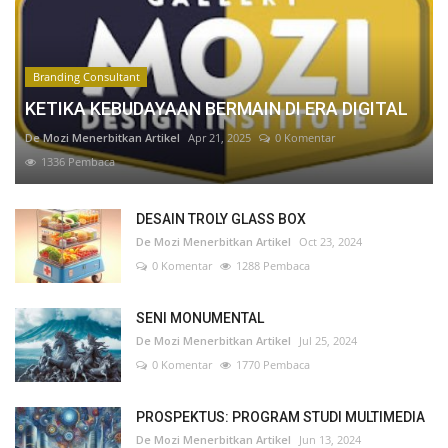
Branding Consultant
KETIKA KEBUDAYAAN BERMAIN DI ERA DIGITAL
De Mozi Menerbitkan Artikel
Apr 21, 2025
0 Komentar
1336 Pembaca
DESAIN TROLY GLASS BOX
De Mozi Menerbitkan Artikel
Oct 23, 2024
0 Komentar
1288 Pembaca
SENI MONUMENTAL
De Mozi Menerbitkan Artikel
Jul 25, 2024
0 Komentar
1770 Pembaca
PROSPEKTUS: PROGRAM STUDI MULTIMEDIA
De Mozi Menerbitkan Artikel
Jun 13, 2024