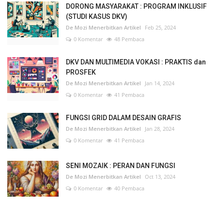
DORONG MASYARAKAT : PROGRAM INKLUSIF
(STUDI KASUS DKV)
De Mozi Menerbitkan Artikel
Feb 25, 2024
0 Komentar
48 Pembaca
DKV DAN MULTIMEDIA VOKASI : PRAKTIS dan
PROSFEK
De Mozi Menerbitkan Artikel
Jan 14, 2024
0 Komentar
41 Pembaca
FUNGSI GRID DALAM DESAIN GRAFIS
De Mozi Menerbitkan Artikel
Jan 28, 2024
0 Komentar
41 Pembaca
SENI MOZAIK : PERAN DAN FUNGSI
De Mozi Menerbitkan Artikel
Oct 13, 2024
0 Komentar
40 Pembaca