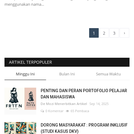
menggunakan nama...
›
1
2
3
ARTIKEL TERPOPULER
Minggu Ini
Bulan Ini
Semua Waktu
PENTING DAN PERAN PORTOFOLIO PELAJAR
DAN MAHASISWA
De Mozi Menerbitkan Artikel
Sep 14, 2025
0 Komentar
65 Pembaca
DORONG MASYARAKAT : PROGRAM INKLUSIF
(STUDI KASUS DKV)