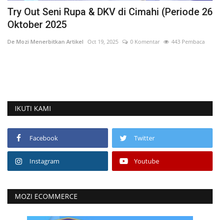
Try Out Seni Rupa & DKV di Cimahi (Periode 26
V
Oktober 2025
De
De Mozi Menerbitkan Artikel
Oct 19, 2025
0 Komentar
443 Pembaca
Mo
la
IKUTI KAMI
Facebook
Twitter
Instagram
Youtube
MOZI ECOMMERCE