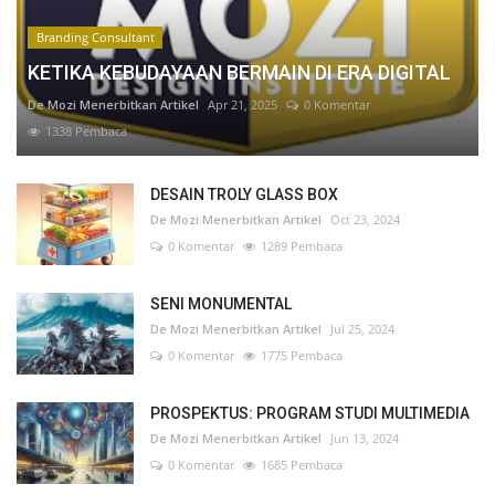
Branding Consultant
KETIKA KEBUDAYAAN BERMAIN DI ERA DIGITAL
De Mozi Menerbitkan Artikel
Apr 21, 2025
0 Komentar
1338 Pembaca
DESAIN TROLY GLASS BOX
De Mozi Menerbitkan Artikel
Oct 23, 2024
0 Komentar
1289 Pembaca
SENI MONUMENTAL
De Mozi Menerbitkan Artikel
Jul 25, 2024
0 Komentar
1775 Pembaca
PROSPEKTUS: PROGRAM STUDI MULTIMEDIA
De Mozi Menerbitkan Artikel
Jun 13, 2024
0 Komentar
1685 Pembaca