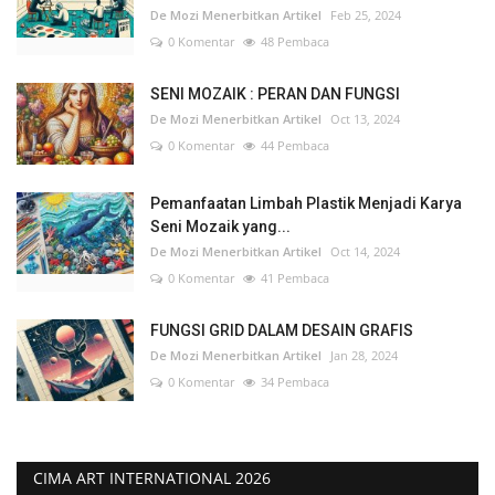
De Mozi Menerbitkan Artikel
Feb 25, 2024
0 Komentar
48 Pembaca
SENI MOZAIK : PERAN DAN FUNGSI
De Mozi Menerbitkan Artikel
Oct 13, 2024
0 Komentar
44 Pembaca
Pemanfaatan Limbah Plastik Menjadi Karya
Seni Mozaik yang...
De Mozi Menerbitkan Artikel
Oct 14, 2024
0 Komentar
41 Pembaca
FUNGSI GRID DALAM DESAIN GRAFIS
De Mozi Menerbitkan Artikel
Jan 28, 2024
0 Komentar
34 Pembaca
CIMA ART INTERNATIONAL 2026