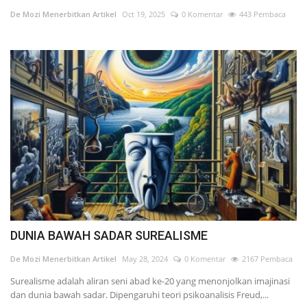
De Mozi Menerbitkan Artikel
Oct 19, 2025
0 Komentar
443 Pembaca
DUNIA BAWAH SADAR SUREALISME
De Mozi Menerbitkan Artikel
May 28, 2024
0 Komentar
2167 Pembaca
Surealisme adalah aliran seni abad ke-20 yang menonjolkan imajinasi
dan dunia bawah sadar. Dipengaruhi teori psikoanalisis Freud,...