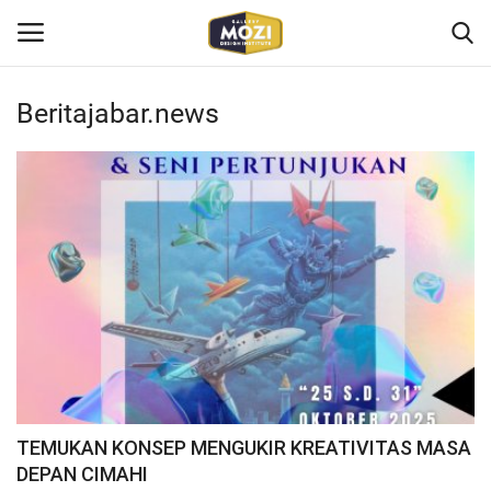
Beritajabar.news
Login
Register
Home
Mozi Design Institute
Mozi For Corporate
Bootcamp
Gallery Shop
TEMUKAN KONSEP MENGUKIR KREATIVITAS MASA
DEPAN CIMAHI
Kontak