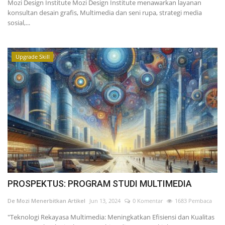
Mozi Design Institute Mozi Design Institute menawarkan layanan
konsultan desain grafis, Multimedia dan seni rupa, strategi media
sosial,...
Upgrade Skill
PROSPEKTUS: PROGRAM STUDI MULTIMEDIA
De Mozi Menerbitkan Artikel
Jun 13, 2024
0 Komentar
1683 Pembaca
"Teknologi Rekayasa Multimedia: Meningkatkan Efisiensi dan Kualitas