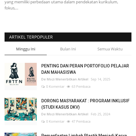
yang memiliki perbedaan utama dalam pendekatan kurikulum,
fokus,...
ARTIKEL TERPOPULER
Minggu Ini
Bulan Ini
Semua Waktu
PENTING DAN PERAN PORTOFOLIO PELAJAR
DAN MAHASISWA
De Mozi Menerbitkan Artikel
Sep 14, 2025
0 Komentar
63 Pembaca
DORONG MASYARAKAT : PROGRAM INKLUSIF
(STUDI KASUS DKV)
De Mozi Menerbitkan Artikel
Feb 25, 2024
0 Komentar
47 Pembaca
Pemanfaatan Limbah Plastik Menjadi Karya