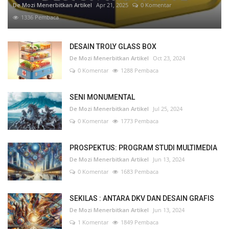
De Mozi Menerbitkan Artikel
Apr 21, 2025
0 Komentar
1336 Pembaca
DESAIN TROLY GLASS BOX
De Mozi Menerbitkan Artikel
Oct 23, 2024
0 Komentar
1288 Pembaca
SENI MONUMENTAL
De Mozi Menerbitkan Artikel
Jul 25, 2024
0 Komentar
1773 Pembaca
PROSPEKTUS: PROGRAM STUDI MULTIMEDIA
De Mozi Menerbitkan Artikel
Jun 13, 2024
0 Komentar
1683 Pembaca
SEKILAS : ANTARA DKV DAN DESAIN GRAFIS
De Mozi Menerbitkan Artikel
Jun 13, 2024
1 Komentar
1849 Pembaca