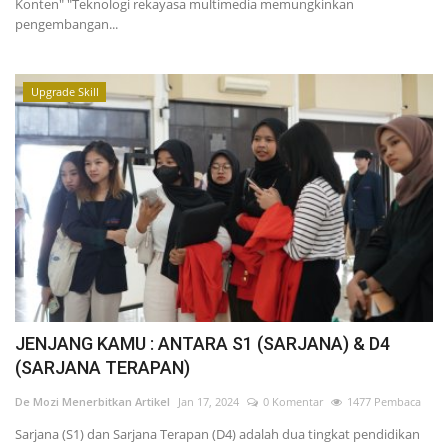
Konten" "Teknologi rekayasa multimedia memungkinkan
pengembangan...
Upgrade Skill
JENJANG KAMU : ANTARA S1 (SARJANA) & D4
(SARJANA TERAPAN)
De Mozi Menerbitkan Artikel
Jan 17, 2024
0 Komentar
1477 Pembaca
Sarjana (S1) dan Sarjana Terapan (D4) adalah dua tingkat pendidikan