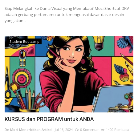
Siap Melangkah ke Dunia Visual yang Memukau? Mozi Shortcut DKV
adalah gerbang pertamamu untuk menguasai dasar-dasar desain
yang akan...
Student Bootcamp
KURSUS dan PROGRAM untuk ANDA
De Mozi Menerbitkan Artikel
Jul 16, 2024
0 Komentar
1402 Pembaca