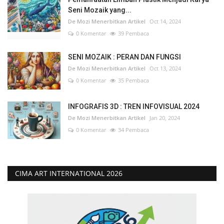
Seni Mozaik yang...
De Mozi Menerbitkan Artikel
Oct 14, 2024
0 Komentar
39 Pembaca
SENI MOZAIK : PERAN DAN FUNGSI
De Mozi Menerbitkan Artikel
Oct 13, 2024
0 Komentar
35 Pembaca
INFOGRAFIS 3D : TREN INFOVISUAL 2024
De Mozi Menerbitkan Artikel
Jan 20, 2024
0 Komentar
34 Pembaca
CIMA ART INTERNATIONAL 2026