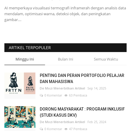
AI memperkaya visualisasi termografi inframerah dengan analisis data
mendalam, optimisasi warna, deteksi objek, dan peningkatan
gambar....
ARTIKEL TERPOPULER
Minggu Ini
Bulan Ini
Semua Waktu
PENTING DAN PERAN PORTOFOLIO PELAJAR
DAN MAHASISWA
De Mozi Menerbitkan Artikel
Sep 14, 2025
0 Komentar
63 Pembaca
DORONG MASYARAKAT : PROGRAM INKLUSIF
(STUDI KASUS DKV)
De Mozi Menerbitkan Artikel
Feb 25, 2024
0 Komentar
47 Pembaca