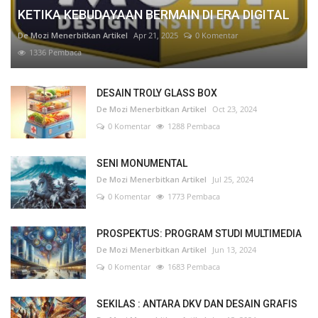
KETIKA KEBUDAYAAN BERMAIN DI ERA DIGITAL
De Mozi Menerbitkan Artikel
Apr 21, 2025
0 Komentar
1336 Pembaca
DESAIN TROLY GLASS BOX
De Mozi Menerbitkan Artikel
Oct 23, 2024
0 Komentar
1288 Pembaca
SENI MONUMENTAL
De Mozi Menerbitkan Artikel
Jul 25, 2024
0 Komentar
1773 Pembaca
PROSPEKTUS: PROGRAM STUDI MULTIMEDIA
De Mozi Menerbitkan Artikel
Jun 13, 2024
0 Komentar
1683 Pembaca
SEKILAS : ANTARA DKV DAN DESAIN GRAFIS