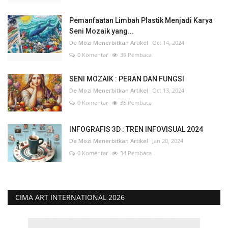
Pemanfaatan Limbah Plastik Menjadi Karya
Seni Mozaik yang...
De Mozi Menerbitkan Artikel
Oct 14, 2024
0 Komentar
39 Pembaca
SENI MOZAIK : PERAN DAN FUNGSI
De Mozi Menerbitkan Artikel
Oct 13, 2024
0 Komentar
35 Pembaca
INFOGRAFIS 3D : TREN INFOVISUAL 2024
De Mozi Menerbitkan Artikel
Jan 20, 2024
0 Komentar
34 Pembaca
CIMA ART INTERNATIONAL 2026