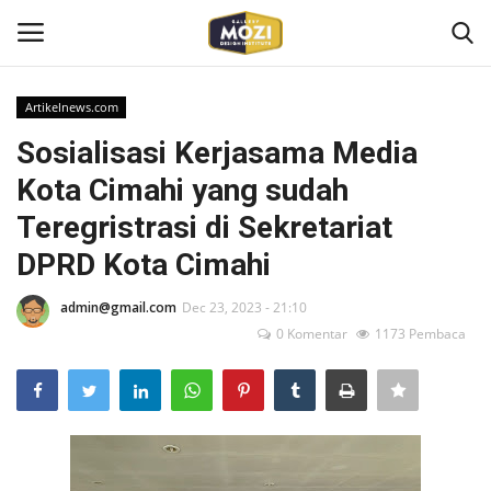
Artikelnews.com
Login
Register
Sosialisasi Kerjasama Media
Kota Cimahi yang sudah
Home
Teregristrasi di Sekretariat
Mozi Design Institute
DPRD Kota Cimahi
Mozi For Corporate
admin@gmail.com
Dec 23, 2023 - 21:10
0 Komentar
1173 Pembaca
Bootcamp
Gallery Shop
Kontak