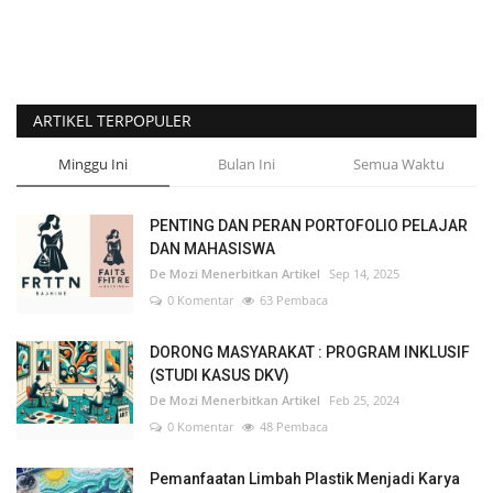
ARTIKEL TERPOPULER
Minggu Ini
Bulan Ini
Semua Waktu
PENTING DAN PERAN PORTOFOLIO PELAJAR
DAN MAHASISWA
De Mozi Menerbitkan Artikel
Sep 14, 2025
0 Komentar
63 Pembaca
DORONG MASYARAKAT : PROGRAM INKLUSIF
(STUDI KASUS DKV)
De Mozi Menerbitkan Artikel
Feb 25, 2024
0 Komentar
48 Pembaca
Pemanfaatan Limbah Plastik Menjadi Karya