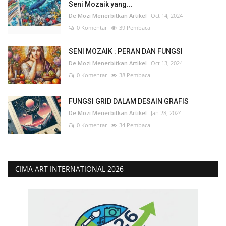
Seni Mozaik yang...
De Mozi Menerbitkan Artikel
Oct 14, 2024
0 Komentar
39 Pembaca
SENI MOZAIK : PERAN DAN FUNGSI
De Mozi Menerbitkan Artikel
Oct 13, 2024
0 Komentar
38 Pembaca
FUNGSI GRID DALAM DESAIN GRAFIS
De Mozi Menerbitkan Artikel
Jan 28, 2024
0 Komentar
34 Pembaca
CIMA ART INTERNATIONAL 2026