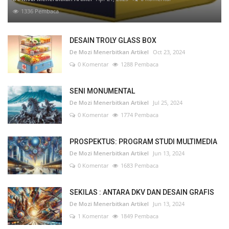
1336 Pembaca
DESAIN TROLY GLASS BOX
De Mozi Menerbitkan Artikel
Oct 23, 2024
0 Komentar
1288 Pembaca
SENI MONUMENTAL
De Mozi Menerbitkan Artikel
Jul 25, 2024
0 Komentar
1774 Pembaca
PROSPEKTUS: PROGRAM STUDI MULTIMEDIA
De Mozi Menerbitkan Artikel
Jun 13, 2024
0 Komentar
1683 Pembaca
SEKILAS : ANTARA DKV DAN DESAIN GRAFIS
De Mozi Menerbitkan Artikel
Jun 13, 2024
1 Komentar
1849 Pembaca