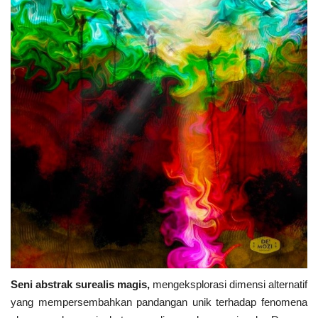
Seni abstrak surealis magis,
mengeksplorasi dimensi alternatif
yang mempersembahkan pandangan unik terhadap fenomena