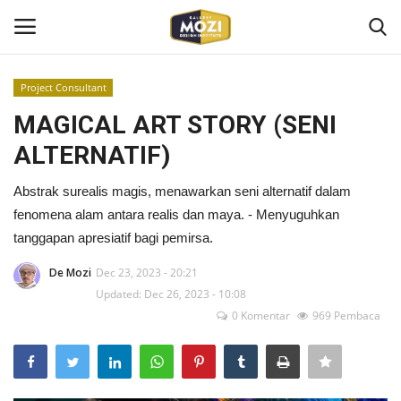
Project Consultant
Login
Register
MAGICAL ART STORY (SENI
ALTERNATIF)
Home
Abstrak surealis magis, menawarkan seni alternatif dalam
Mozi Design Institute
fenomena alam antara realis dan maya. - Menyuguhkan
tanggapan apresiatif bagi pemirsa.
Mozi For Corporate
De Mozi
Dec 23, 2023 - 20:21
Updated: Dec 26, 2023 - 10:08
Bootcamp
0 Komentar
969 Pembaca
Gallery Shop
Kontak