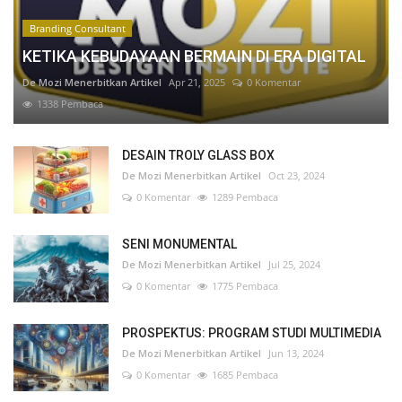
Branding Consultant
KETIKA KEBUDAYAAN BERMAIN DI ERA DIGITAL
De Mozi Menerbitkan Artikel
Apr 21, 2025
0 Komentar
1338 Pembaca
DESAIN TROLY GLASS BOX
De Mozi Menerbitkan Artikel
Oct 23, 2024
0 Komentar
1289 Pembaca
SENI MONUMENTAL
De Mozi Menerbitkan Artikel
Jul 25, 2024
0 Komentar
1775 Pembaca
PROSPEKTUS: PROGRAM STUDI MULTIMEDIA
De Mozi Menerbitkan Artikel
Jun 13, 2024
0 Komentar
1685 Pembaca