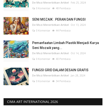
De Mozi Menerbitkan Artikel
Feb 25, 2024
0 Komentar
48 Pembaca
SENI MOZAIK : PERAN DAN FUNGSI
De Mozi Menerbitkan Artikel
Oct 13, 2024
0 Komentar
44 Pembaca
Pemanfaatan Limbah Plastik Menjadi Karya
Seni Mozaik yang...
De Mozi Menerbitkan Artikel
Oct 14, 2024
0 Komentar
40 Pembaca
FUNGSI GRID DALAM DESAIN GRAFIS
De Mozi Menerbitkan Artikel
Jan 28, 2024
0 Komentar
34 Pembaca
CIMA ART INTERNATIONAL 2026