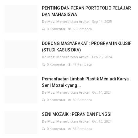
PENTING DAN PERAN PORTOFOLIO PELAJAR
DAN MAHASISWA
De Mozi Menerbitkan Artikel
Sep 14, 2025
0 Komentar
63 Pembaca
DORONG MASYARAKAT : PROGRAM INKLUSIF
(STUDI KASUS DKV)
De Mozi Menerbitkan Artikel
Feb 25, 2024
0 Komentar
47 Pembaca
Pemanfaatan Limbah Plastik Menjadi Karya
Seni Mozaik yang...
De Mozi Menerbitkan Artikel
Oct 14, 2024
0 Komentar
39 Pembaca
SENI MOZAIK : PERAN DAN FUNGSI
De Mozi Menerbitkan Artikel
Oct 13, 2024
0 Komentar
36 Pembaca