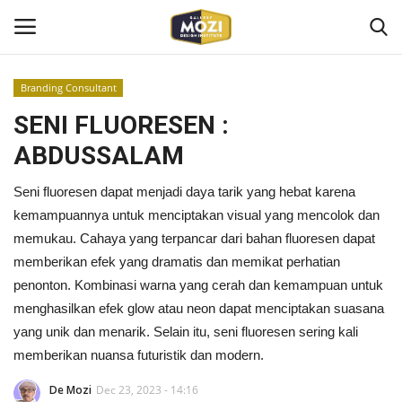
Branding Consultant
Login
Register
SENI FLUORESEN :
ABDUSSALAM
Home
Seni fluoresen dapat menjadi daya tarik yang hebat karena
Mozi Design Institute
kemampuannya untuk menciptakan visual yang mencolok dan
memukau. Cahaya yang terpancar dari bahan fluoresen dapat
Mozi For Corporate
memberikan efek yang dramatis dan memikat perhatian
penonton. Kombinasi warna yang cerah dan kemampuan untuk
Bootcamp
menghasilkan efek glow atau neon dapat menciptakan suasana
yang unik dan menarik. Selain itu, seni fluoresen sering kali
Gallery Shop
memberikan nuansa futuristik dan modern.
Kontak
De Mozi
Dec 23, 2023 - 14:16